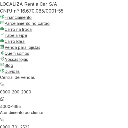
LOCALIZA Rent a Car S/A
CNPJ nº 16.670.085/0001-55
Financiamento
Parcelamento no cartão
Carro na troca
Tabela Fipe
Carro Ideal
Venda para lojistas
Quem somos
Nossas lojas
Blog
Dúvidas
Central de vendas
0800-200-2000
4000-1695
Atendimento ao cliente
0800-701-2523