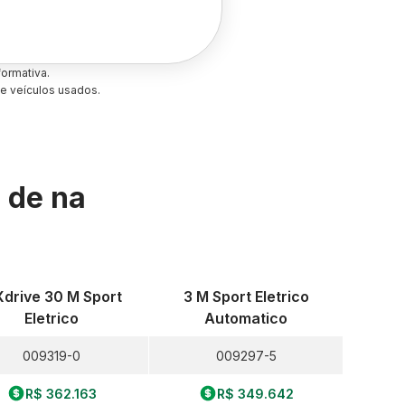
ormativa.
e veículos usados.
s de
na
Xdrive 30 M Sport
3 M Sport Eletrico
Eletrico
Automatico
009319-0
009297-5
R$ 362.163
R$ 349.642