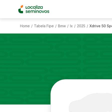
Home
Tabela Fipe
Bmw
Ix
2025
Xdrive 50 Sp
/
/
/
/
/