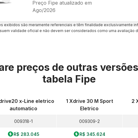
Preço Fipe atualizado em
Ago/2026
es exibidos são meramente referenciais e têm finalidade exclusivamente inf
uem validade oficial e não devem ser considerados como uma avaliação d
re preços de outras versõe
tabela Fipe
drive20 x-Line eletrico
1 Xdrive 30 M Sport
2 
automatico
Eletrico
009318-1
009309-2
R$ 283.045
R$ 345.624