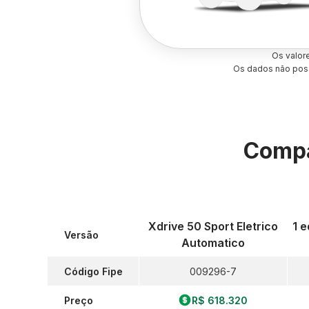
Os valor
Os dados não poss
Compa
Xdrive 50 Sport Eletrico
1 e
Versão
Automatico
Código Fipe
009296-7
Preço
R$ 618.320