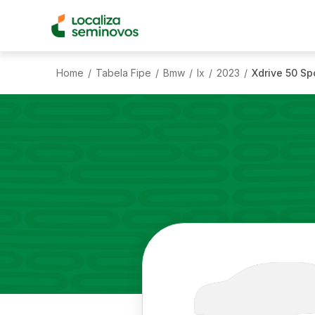
Home
Tabela Fipe
Bmw
Ix
2023
Xdrive 50 Sp
/
/
/
/
/