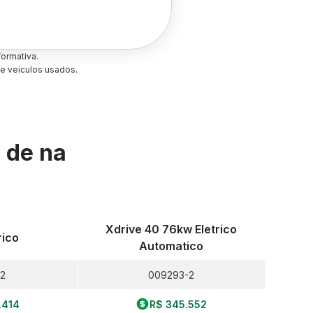
ormativa.
e veículos usados.
s de
na
Xdrive 40 76kw Eletrico
rico
Automatico
2
009293-2
.414
R$ 345.552