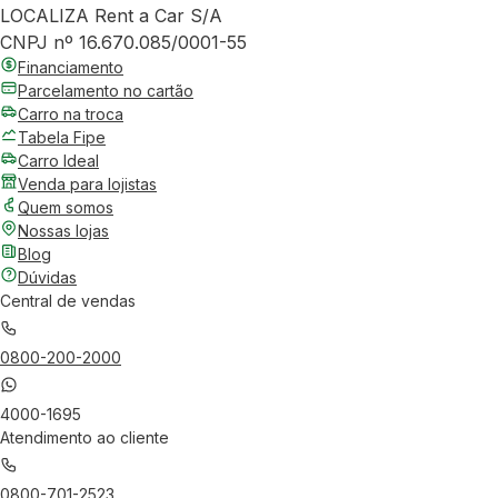
LOCALIZA Rent a Car S/A
CNPJ nº 16.670.085/0001-55
Financiamento
Parcelamento no cartão
Carro na troca
Tabela Fipe
Carro Ideal
Venda para lojistas
Quem somos
Nossas lojas
Blog
Dúvidas
Central de vendas
0800-200-2000
4000-1695
Atendimento ao cliente
0800-701-2523