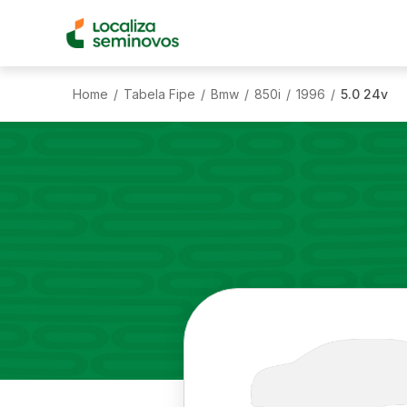
Home
Tabela Fipe
Bmw
850i
1996
5.0 24v
/
/
/
/
/