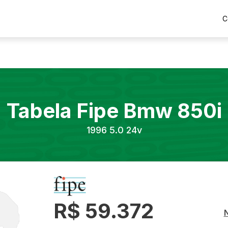
C
Tabela Fipe
Bmw
850i
1996
5.0 24v
R$ 59.372