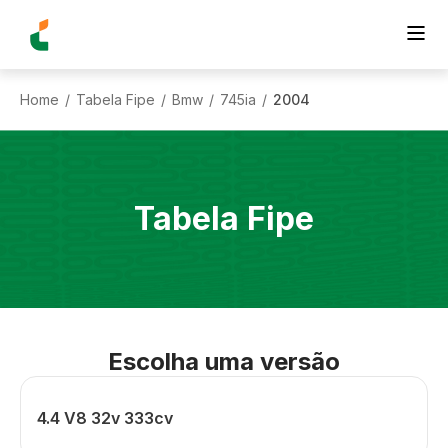
Home
Tabela Fipe
Bmw
745ia
2004
/
/
/
/
Tabela Fipe
Escolha uma versão
4.4 V8 32v 333cv