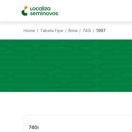
Home
Tabela Fipe
Bmw
740i
1997
/
/
/
/
740i