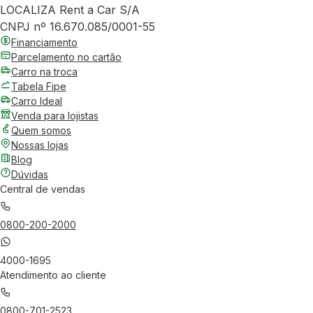
LOCALIZA Rent a Car S/A
CNPJ nº 16.670.085/0001-55
Financiamento
Parcelamento no cartão
Carro na troca
Tabela Fipe
Carro Ideal
Venda para lojistas
Quem somos
Nossas lojas
Blog
Dúvidas
Central de vendas
0800-200-2000
4000-1695
Atendimento ao cliente
0800-701-2523