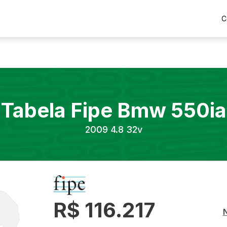
C
Tabela Fipe
Bmw
550ia
2009
4.8 32v
R$ 116.217