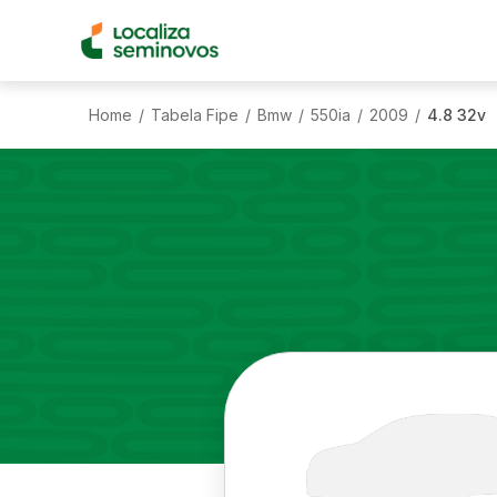
Home
Tabela Fipe
Bmw
550ia
2009
4.8 32v
/
/
/
/
/