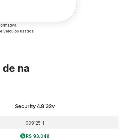
ormativa.
e veículos usados.
s de
na
Security 4.8 32v
009125-1
R$ 93.048