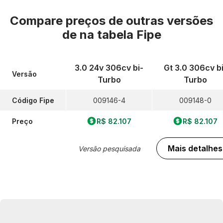
Compare preços de outras versões
de
na tabela Fipe
3.0 24v 306cv bi-
Gt 3.0 306cv bi
Versão
Turbo
Turbo
Código Fipe
009146-4
009148-0
Preço
R$ 82.107
R$ 82.107
Mais detalhes
Versão pesquisada