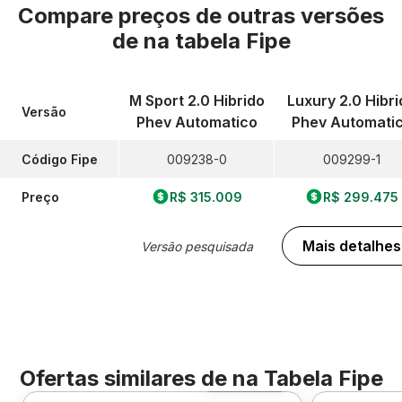
Compare preços de outras versões
de
na tabela Fipe
M Sport 2.0 Hibrido
Luxury 2.0 Hibri
Versão
Phev Automatico
Phev Automati
Código Fipe
009238-0
009299-1
Preço
R$ 315.009
R$ 299.475
Mais detalhes
Versão pesquisada
Ofertas similares de
na Tabela Fipe
Foto 360º