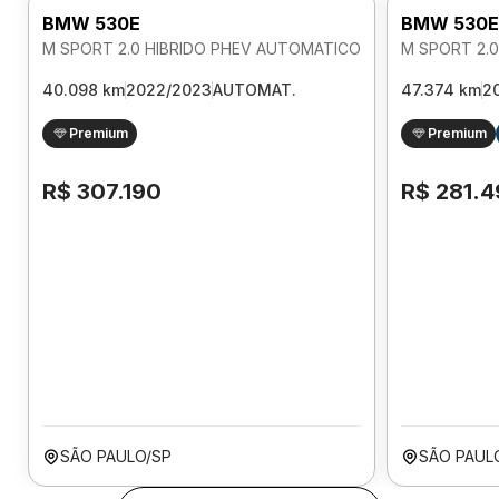
BMW 530E
BMW 530E
M SPORT 2.0 HIBRIDO PHEV AUTOMATICO
M SPORT 2.
40.098 km
2022/2023
AUTOMAT.
47.374 km
2
Premium
Premium
R$ 307.190
R$ 281.
SÃO PAULO/SP
SÃO PAUL