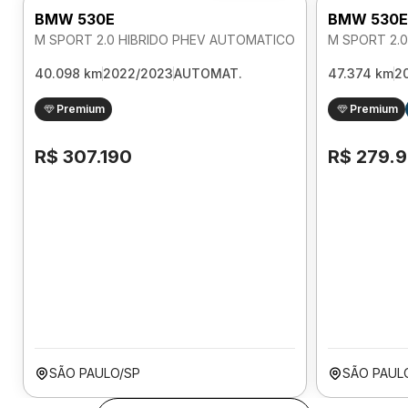
BMW 530E
BMW 530E
M SPORT 2.0 HIBRIDO PHEV AUTOMATICO
M SPORT 2.
40.098 km
2022/2023
AUTOMAT.
47.374 km
2
Premium
Premium
R$ 307.190
R$ 279.
SÃO PAULO/SP
SÃO PAUL