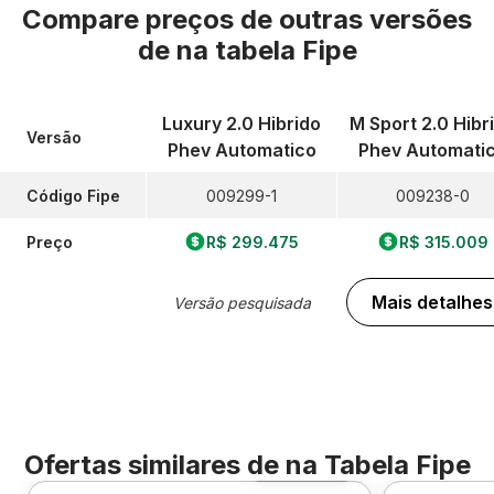
Compare preços de outras versões
de
na tabela Fipe
Luxury 2.0 Hibrido
M Sport 2.0 Hibr
Versão
Phev Automatico
Phev Automati
Código Fipe
009299-1
009238-0
Preço
R$ 299.475
R$ 315.009
Mais detalhes
Versão pesquisada
Ofertas similares de
na Tabela Fipe
Foto 360º