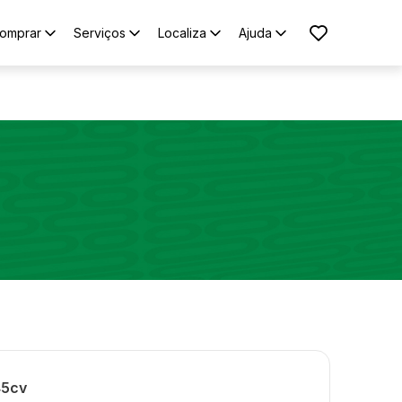
omprar
Serviços
Localiza
Ajuda
45cv