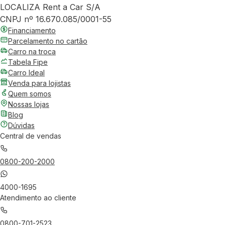
LOCALIZA Rent a Car S/A
CNPJ nº 16.670.085/0001-55
Financiamento
Parcelamento no cartão
Carro na troca
Tabela Fipe
Carro Ideal
Venda para lojistas
Quem somos
Nossas lojas
Blog
Dúvidas
Central de vendas
0800-200-2000
4000-1695
Atendimento ao cliente
0800-701-2523