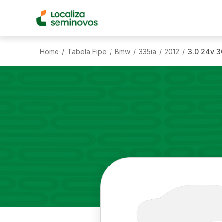
Home
Tabela Fipe
Bmw
335ia
2012
3.0 24v 
/
/
/
/
/