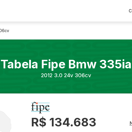
C
306cv
Tabela Fipe
Bmw
335ia
2012
3.0 24v 306cv
R$ 134.683