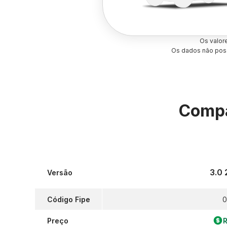
Os valor
Os dados não poss
Compa
3.0
Versão
Código Fipe
0
Preço
R