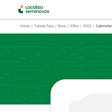
Home
Tabela Fipe
Bmw
335ia
2002
Cabriole
/
/
/
/
/