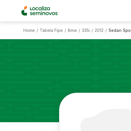
Home
Tabela Fipe
Bmw
335i
2012
Sedan Spor
/
/
/
/
/