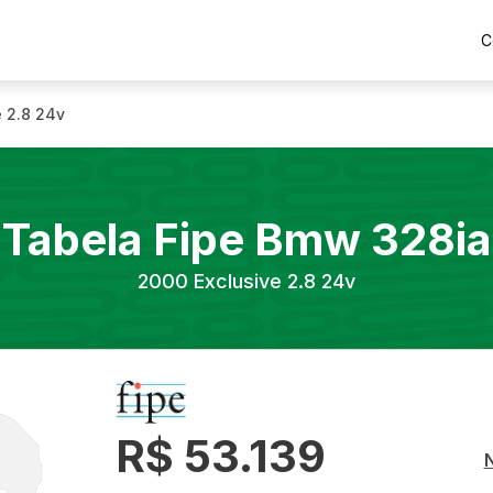
C
e 2.8 24v
Tabela Fipe
Bmw
328ia
2000
Exclusive 2.8 24v
R$ 53.139