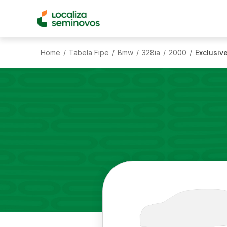
Home
Tabela Fipe
Bmw
328ia
2000
Exclusiv
/
/
/
/
/