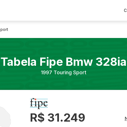
C
port
Tabela Fipe
Bmw
328ia
1997
Touring Sport
R$ 31.249