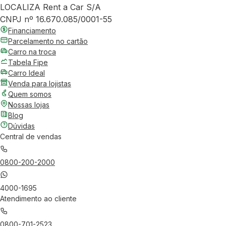
LOCALIZA Rent a Car S/A
CNPJ nº 16.670.085/0001-55
Financiamento
Parcelamento no cartão
Carro na troca
Tabela Fipe
Carro Ideal
Venda para lojistas
Quem somos
Nossas lojas
Blog
Dúvidas
Central de vendas
0800-200-2000
4000-1695
Atendimento ao cliente
0800-701-2523