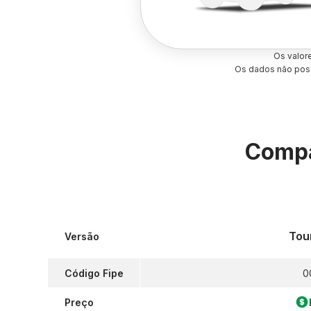
Os valor
Os dados não poss
Compa
Tou
Versão
Código Fipe
0
Preço