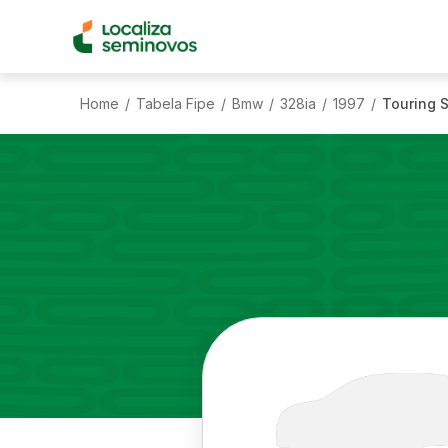
Home
Tabela Fipe
Bmw
328ia
1997
Touring S
/
/
/
/
/