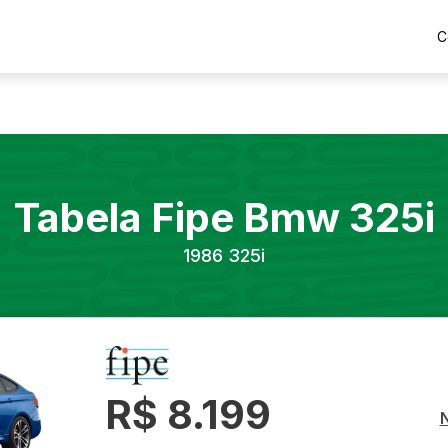
C
Tabela Fipe
Bmw
325i
1986
325i
R$ 8.199