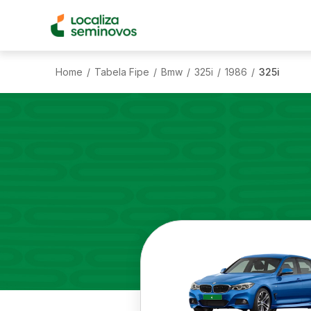
Home
Tabela Fipe
Bmw
325i
1986
325i
/
/
/
/
/