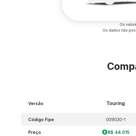
Os valor
Os dados não poss
Compa
Touring
Versão
Código Fipe
009030-1
Preço
R$ 44.015