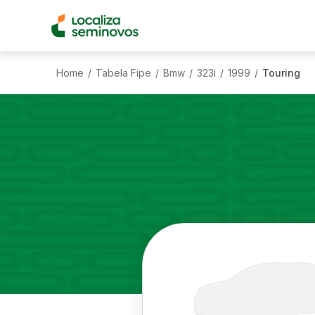
Home
Tabela Fipe
Bmw
323i
1999
Touring
/
/
/
/
/