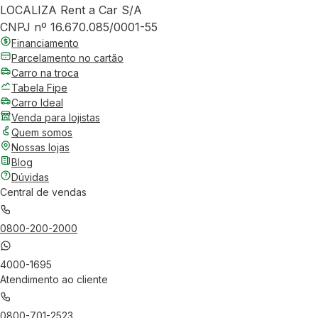
LOCALIZA Rent a Car S/A
CNPJ nº 16.670.085/0001-55
Financiamento
Parcelamento no cartão
Carro na troca
Tabela Fipe
Carro Ideal
Venda para lojistas
Quem somos
Nossas lojas
Blog
Dúvidas
Central de vendas
0800-200-2000
4000-1695
Atendimento ao cliente
0800-701-2523