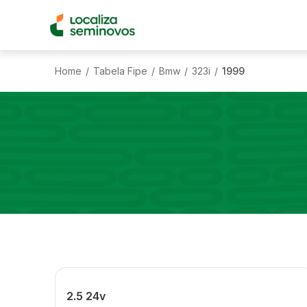
Home
Tabela Fipe
Bmw
323i
1999
/
/
/
/
2.5 24v