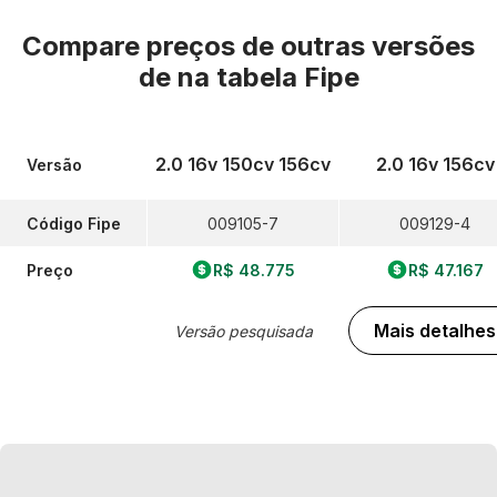
Compare preços de outras versões
de
na tabela Fipe
2.0 16v 150cv 156cv
2.0 16v 156cv
Versão
Código Fipe
009105-7
009129-4
Preço
R$ 48.775
R$ 47.167
Mais detalhes
Versão pesquisada