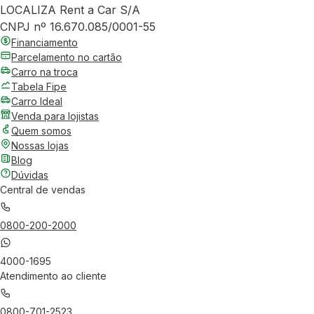
LOCALIZA Rent a Car S/A
CNPJ nº 16.670.085/0001-55
Financiamento
Parcelamento no cartão
Carro na troca
Tabela Fipe
Carro Ideal
Venda para lojistas
Quem somos
Nossas lojas
Blog
Dúvidas
Central de vendas
0800-200-2000
4000-1695
Atendimento ao cliente
0800-701-2523