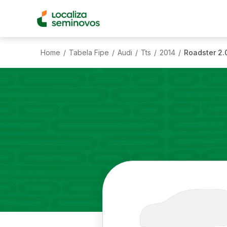
Home
Tabela Fipe
Audi
Tts
2014
Roadster 2.
/
/
/
/
/