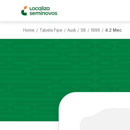
Home
Tabela Fipe
Audi
S8
1996
4.2 Mec
/
/
/
/
/