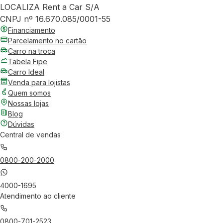
LOCALIZA Rent a Car S/A
CNPJ nº 16.670.085/0001-55
Financiamento
Parcelamento no cartão
Carro na troca
Tabela Fipe
Carro Ideal
Venda para lojistas
Quem somos
Nossas lojas
Blog
Dúvidas
Central de vendas
0800-200-2000
4000-1695
Atendimento ao cliente
0800-701-2523