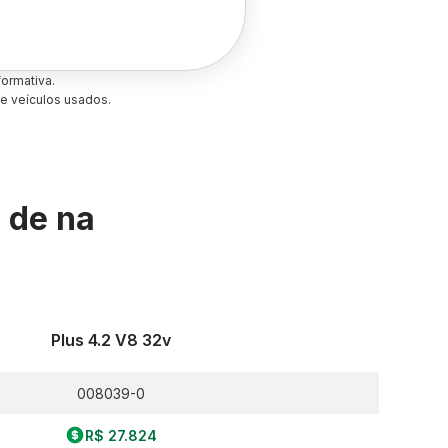
ormativa.
e veículos usados.
s de
na
Plus 4.2 V8 32v
008039-0
R$ 27.824