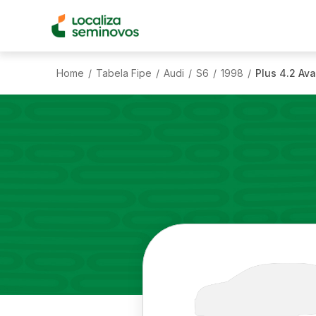
Home
Tabela Fipe
Audi
S6
1998
Plus 4.2 Av
/
/
/
/
/