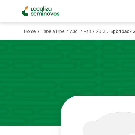
Home
Tabela Fipe
Audi
Rs3
2012
Sportback 2
/
/
/
/
/