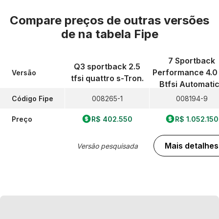
Compare preços de outras versões
de
na tabela Fipe
7 Sportback
Q3 sportback 2.5
Performance 4.0
Versão
tfsi quattro s-Tron.
Btfsi Automati
Código Fipe
008265-1
008194-9
Preço
R$ 402.550
R$ 1.052.150
Mais detalhes
Versão pesquisada