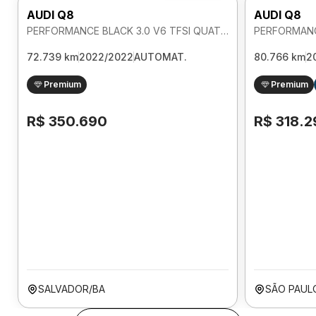
AUDI Q8
AUDI Q8
PERFORMANCE BLACK 3.0 V6 TFSI QUATTRO AUTOMATICO
72.739 km
2022/2022
AUTOMAT.
80.766 km
2
Premium
Premium
R$ 350.690
R$ 318.2
SALVADOR/BA
SÃO PAUL