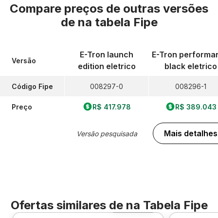
Compare preços de outras versões
de
na tabela Fipe
E-Tron launch
E-Tron performa
Versão
edition eletrico
black eletrico
Código Fipe
008297-0
008296-1
Preço
R$ 417.978
R$ 389.043
Mais detalhes
Versão pesquisada
Ofertas similares de
na Tabela Fipe
Foto 360º