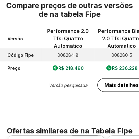
Compare preços de outras versões
de
na tabela Fipe
Performance 2.0
Performance Bl
Tfsi Quattro
2.0 Tfsi Quattr
Versão
Automatico
Automatico
Código Fipe
008284-8
008280-5
Preço
R$ 218.490
R$ 236.228
Mais detalhes
Versão pesquisada
Ofertas similares de
na Tabela Fipe
Foto 360º