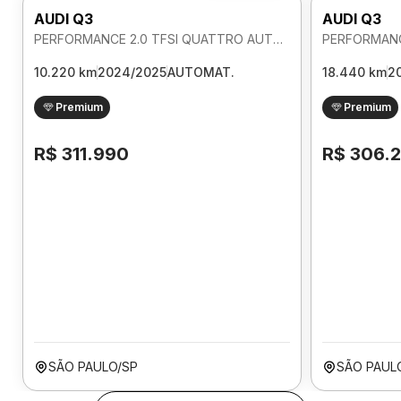
AUDI Q3
AUDI Q3
PERFORMANCE 2.0 TFSI QUATTRO AUTOMATICO
10.220 km
2024/2025
AUTOMAT.
18.440 km
2
Premium
Premium
R$ 311.990
R$ 306.
SÃO PAULO/SP
SÃO PAUL