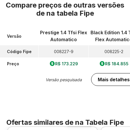
Compare preços de outras versões
de
na tabela Fipe
Prestige 1.4 Tfsi Flex
Black Edition 1.4 
Versão
Automatico
Flex Automatic
Código Fipe
008227-9
008225-2
Preço
R$ 173.229
R$ 184.855
Mais detalhes
Versão pesquisada
Ofertas similares de
na Tabela Fipe
Foto 360º