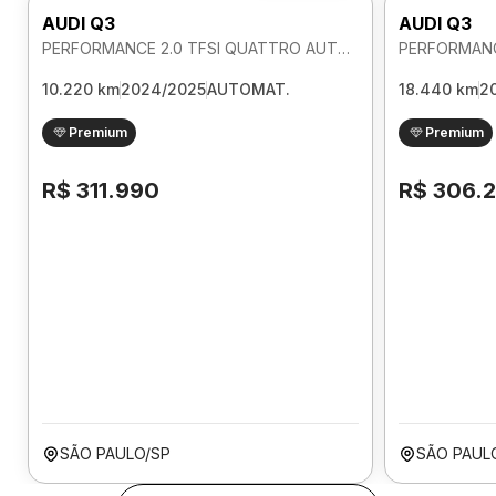
AUDI Q3
AUDI Q3
PERFORMANCE 2.0 TFSI QUATTRO AUTOMATICO
10.220 km
2024/2025
AUTOMAT.
18.440 km
2
Premium
Premium
R$ 311.990
R$ 306.
SÃO PAULO/SP
SÃO PAUL