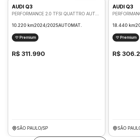
AUDI Q3
AUDI Q3
PERFORMANCE 2.0 TFSI QUATTRO AUTOMATICO
10.220 km
2024/2025
AUTOMAT.
18.440 km
2
Premium
Premium
R$ 311.990
R$ 306.
SÃO PAULO/SP
SÃO PAUL