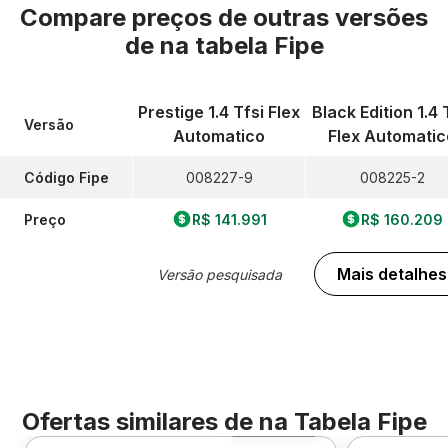
Compare preços de outras versões
de
na tabela Fipe
Prestige 1.4 Tfsi Flex
Black Edition 1.4 
Versão
Automatico
Flex Automatic
Código Fipe
008227-9
008225-2
Preço
R$ 141.991
R$ 160.209
Mais detalhes
Versão pesquisada
Ofertas similares de
na Tabela Fipe
Foto 360º