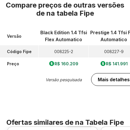
Compare preços de outras versões
de
na tabela Fipe
Black Edition 1.4 Tfsi
Prestige 1.4 Tfsi 
Versão
Flex Automatico
Automatico
Código Fipe
008225-2
008227-9
Preço
R$ 160.209
R$ 141.991
Mais detalhes
Versão pesquisada
Ofertas similares de
na Tabela Fipe
Foto 360º