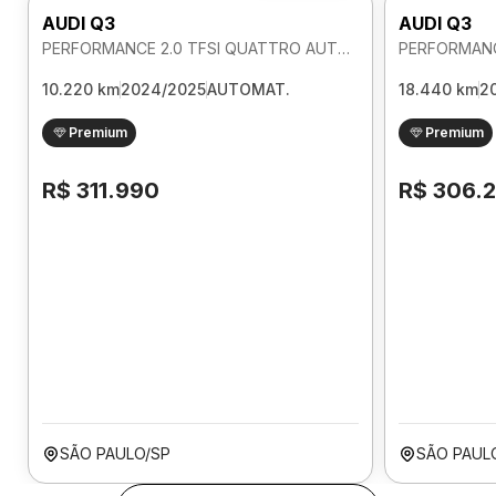
AUDI Q3
AUDI Q3
PERFORMANCE 2.0 TFSI QUATTRO AUTOMATICO
10.220 km
2024/2025
AUTOMAT.
18.440 km
2
Premium
Premium
R$ 311.990
R$ 306.
SÃO PAULO/SP
SÃO PAUL