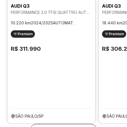
AUDI Q3
AUDI Q3
PERFORMANCE 2.0 TFSI QUATTRO AUTOMATICO
10.220 km
2024/2025
AUTOMAT.
18.440 km
2
Premium
Premium
R$ 311.990
R$ 306.
SÃO PAULO/SP
SÃO PAUL