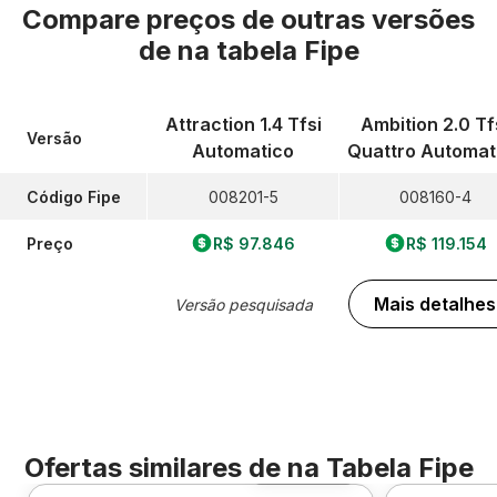
Compare preços de outras versões
de
na tabela Fipe
Attraction 1.4 Tfsi
Ambition 2.0 Tf
Versão
Automatico
Quattro Automat
Código Fipe
008201-5
008160-4
Preço
R$ 97.846
R$ 119.154
Mais detalhes
Versão pesquisada
Ofertas similares de
na Tabela Fipe
Foto 360º