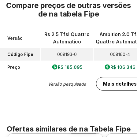
Compare preços de outras versões
de
na tabela Fipe
Rs 2.5 Tfsi Quattro
Ambition 2.0 Tf
Versão
Automatico
Quattro Automat
Código Fipe
008193-0
008160-4
Preço
R$ 185.095
R$ 106.346
Mais detalhes
Versão pesquisada
Ofertas similares de
na Tabela Fipe
Foto 360º