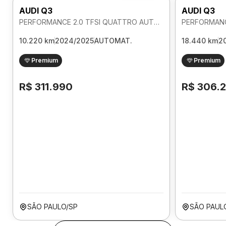
AUDI Q3
AUDI Q3
PERFORMANCE 2.0 TFSI QUATTRO AUTOMATICO
10.220 km
2024/2025
AUTOMAT.
18.440 km
2
Premium
Premium
R$ 311.990
R$ 306.
SÃO PAULO/SP
SÃO PAUL