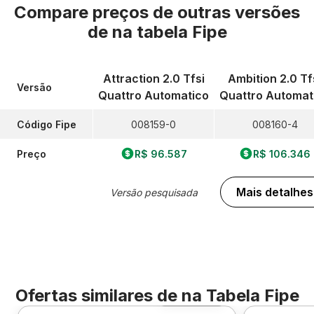
Compare preços de outras versões
de
na tabela Fipe
Attraction 2.0 Tfsi
Ambition 2.0 Tf
Versão
Quattro Automatico
Quattro Automat
Código Fipe
008159-0
008160-4
Preço
R$ 96.587
R$ 106.346
Mais detalhes
Versão pesquisada
Ofertas similares de
na Tabela Fipe
Foto 360º