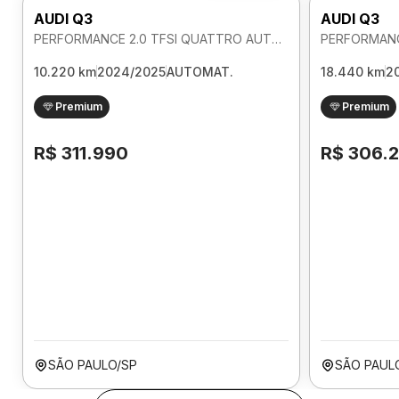
AUDI Q3
AUDI Q3
PERFORMANCE 2.0 TFSI QUATTRO AUTOMATICO
10.220 km
2024/2025
AUTOMAT.
18.440 km
2
Premium
Premium
R$ 311.990
R$ 306.
SÃO PAULO/SP
SÃO PAUL