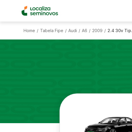
Home
Tabela Fipe
Audi
A6
2009
2.4 30v Tip
/
/
/
/
/