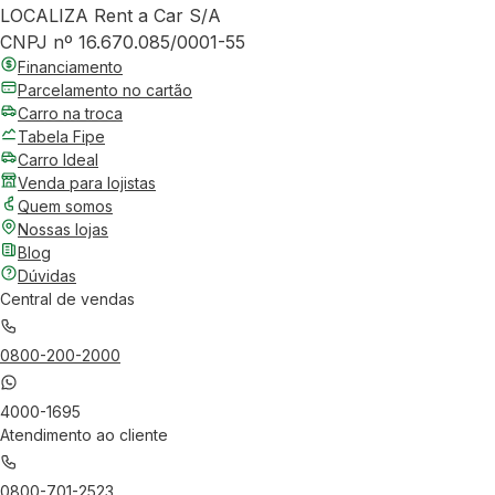
LOCALIZA Rent a Car S/A
CNPJ nº 16.670.085/0001-55
Financiamento
Parcelamento no cartão
Carro na troca
Tabela Fipe
Carro Ideal
Venda para lojistas
Quem somos
Nossas lojas
Blog
Dúvidas
Central de vendas
0800-200-2000
4000-1695
Atendimento ao cliente
0800-701-2523