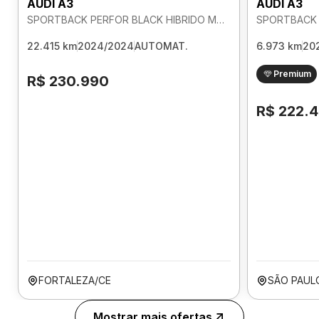
AUDI A3
AUDI A3
SPORTBACK PERFOR BLACK HIBRIDO MHEV 2.0 AUTOMATICO
22.415 km
2024/2024
AUTOMAT.
6.973 km
20
Premium
R$ 230.990
R$ 222.
FORTALEZA/CE
SÃO PAUL
Mostrar mais ofertas