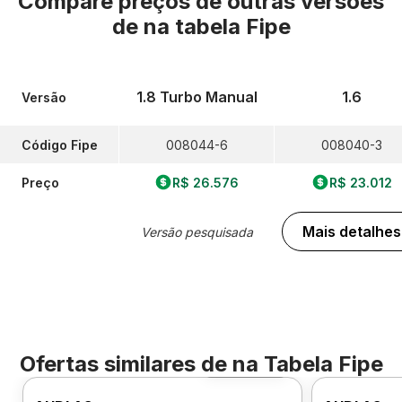
Compare preços de outras versões
de
na tabela Fipe
1.8 Turbo Manual
1.6
Versão
Código Fipe
008044-6
008040-3
Preço
R$ 26.576
R$ 23.012
Mais detalhes
Versão pesquisada
Ofertas similares de
na Tabela Fipe
Foto 360º