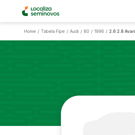
Home
Tabela Fipe
Audi
80
1996
2.6 2.8 Avan
/
/
/
/
/