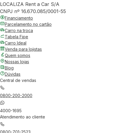
LOCALIZA Rent a Car S/A
CNPJ nº 16.670.085/0001-55
Financiamento
Parcelamento no cartão
Carro na troca
Tabela Fipe
Carro Ideal
Venda para lojistas
Quem somos
Nossas lojas
Blog
Dúvidas
Central de vendas
0800-200-2000
4000-1695
Atendimento ao cliente
0800-701-2523