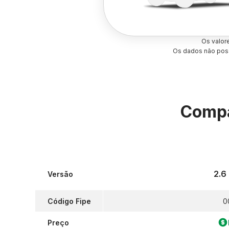
Os valor
Os dados não poss
Compa
2.6
Versão
Código Fipe
0
Preço