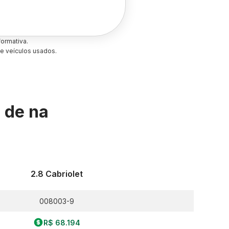
ormativa.
e veículos usados.
s de
na
2.8 Cabriolet
008003-9
R$ 68.194