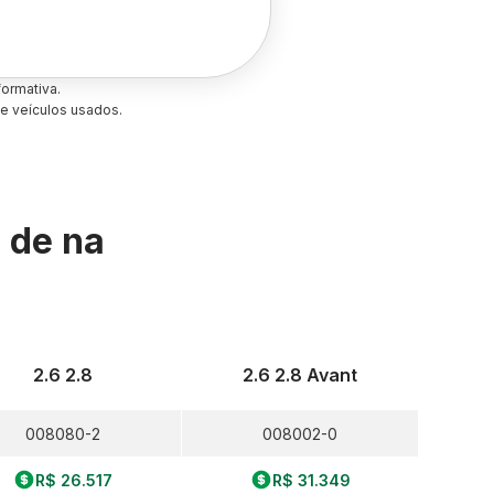
ormativa.
e veículos usados.
s de
na
2.6 2.8
2.6 2.8 Avant
008080-2
008002-0
R$ 26.517
R$ 31.349