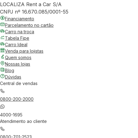
LOCALIZA Rent a Car S/A
CNPJ nº 16.670.085/0001-55
Financiamento
Parcelamento no cartão
Carro na troca
Tabela Fipe
Carro Ideal
Venda para lojistas
Quem somos
Nossas lojas
Blog
Dúvidas
Central de vendas
0800-200-2000
4000-1695
Atendimento ao cliente
0800-701-2523