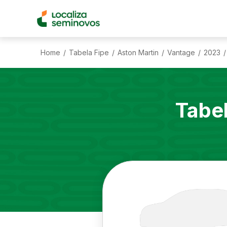
Home
Tabela Fipe
Aston Martin
Vantage
2023
/
/
/
/
/
Tabe