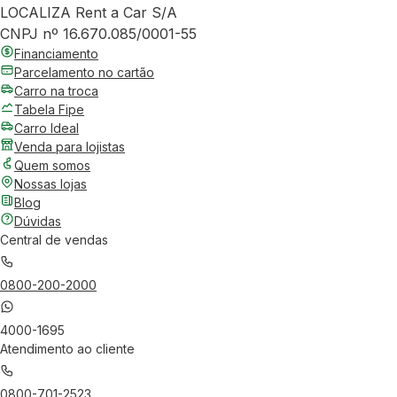
LOCALIZA Rent a Car S/A
CNPJ nº 16.670.085/0001-55
Financiamento
Parcelamento no cartão
Carro na troca
Tabela Fipe
Carro Ideal
Venda para lojistas
Quem somos
Nossas lojas
Blog
Dúvidas
Central de vendas
0800-200-2000
4000-1695
Atendimento ao cliente
0800-701-2523