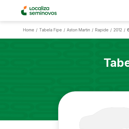
Home
Tabela Fipe
Aston Martin
Rapide
2012
/
/
/
/
/
Tabe