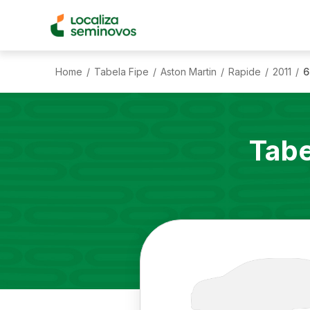
Home
Tabela Fipe
Aston Martin
Rapide
2011
6
/
/
/
/
/
Tabe