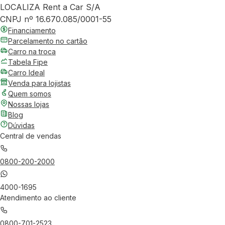
LOCALIZA Rent a Car S/A
CNPJ nº 16.670.085/0001-55
Financiamento
Parcelamento no cartão
Carro na troca
Tabela Fipe
Carro Ideal
Venda para lojistas
Quem somos
Nossas lojas
Blog
Dúvidas
Central de vendas
0800-200-2000
4000-1695
Atendimento ao cliente
0800-701-2523