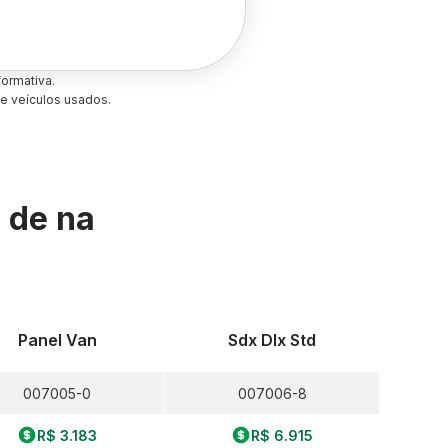
ormativa.
e veículos usados.
s de
na
Panel Van
Sdx Dlx Std
007005-0
007006-8
R$ 3.183
R$ 6.915