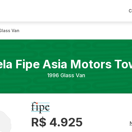
C
Glass Van
la Fipe
Asia Motors
To
1996
Glass Van
R$ 4.925