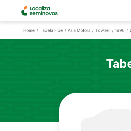
Home
Tabela Fipe
Asia Motors
Towner
1996
/
/
/
/
/
Tabe