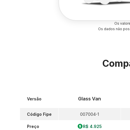
Os valor
Os dados não poss
Compa
Glass Van
Versão
Código Fipe
007004-1
Preço
R$ 4.925