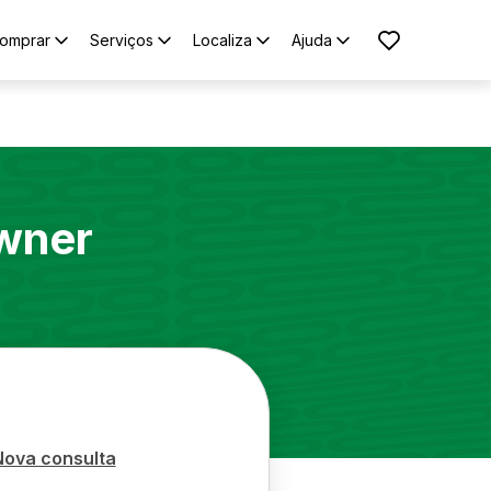
omprar
Serviços
Localiza
Ajuda
wner
Nova consulta