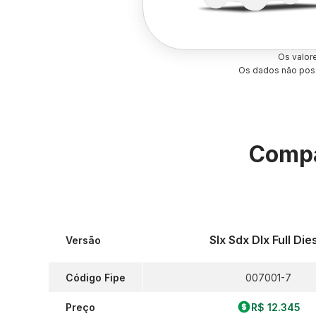
Os valor
Os dados não poss
Compa
Slx Sdx Dlx Full Die
Versão
Código Fipe
007001-7
Preço
R$ 12.345