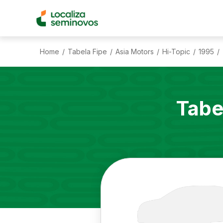
Home
Tabela Fipe
Asia Motors
Hi-Topic
1995
/
/
/
/
/
Tabe