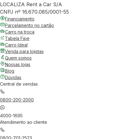
LOCALIZA Rent a Car S/A
CNPJ nº 16.670.085/0001-55
Financiamento
Parcelamento no cartão
Carro na troca
Tabela Fipe
Carro Ideal
Venda para lojistas
Quem somos
Nossas lojas
Blog
Dúvidas
Central de vendas
0800-200-2000
4000-1695
Atendimento ao cliente
0800-701-2523