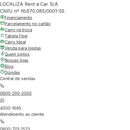
LOCALIZA Rent a Car S/A
CNPJ nº 16.670.085/0001-55
Financiamento
Parcelamento no cartão
Carro na troca
Tabela Fipe
Carro Ideal
Venda para lojistas
Quem somos
Nossas lojas
Blog
Dúvidas
Central de vendas
0800-200-2000
4000-1695
Atendimento ao cliente
0800-701-2523