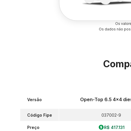
Os valor
Os dados não poss
Compa
Open-Top 6.5 4x4 dies
Versão
Código Fipe
037002-9
Preço
R$ 417.131