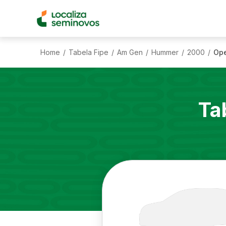
Home
Tabela Fipe
Am Gen
Hummer
2000
Ope
/
/
/
/
/
Ta