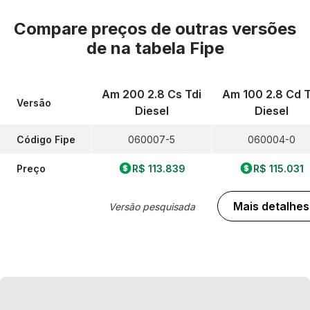
Compare preços de outras versões
de
na tabela Fipe
Am 200 2.8 Cs Tdi
Am 100 2.8 Cd T
Versão
Diesel
Diesel
Código Fipe
060007-5
060004-0
Preço
R$ 113.839
R$ 115.031
Mais detalhes
Versão pesquisada