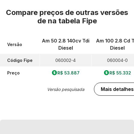
Compare preços de outras versões
de
na tabela Fipe
Am 50 2.8 140cv Tdi
Am 100 2.8 Cd T
Versão
Diesel
Diesel
Código Fipe
060002-4
060004-0
Preço
R$ 53.887
R$ 55.332
Mais detalhes
Versão pesquisada