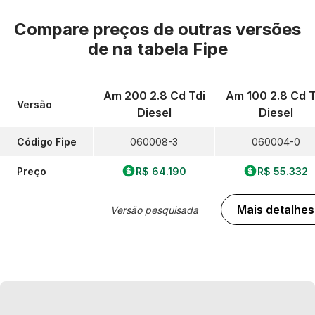
Compare preços de outras versões
de
na tabela Fipe
Am 200 2.8 Cd Tdi
Am 100 2.8 Cd T
Versão
Diesel
Diesel
Código Fipe
060008-3
060004-0
Preço
R$ 64.190
R$ 55.332
Mais detalhes
Versão pesquisada