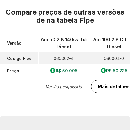
Compare preços de outras versões
de
na tabela Fipe
Am 50 2.8 140cv Tdi
Am 100 2.8 Cd T
Versão
Diesel
Diesel
Código Fipe
060002-4
060004-0
Preço
R$ 50.095
R$ 50.735
Mais detalhes
Versão pesquisada