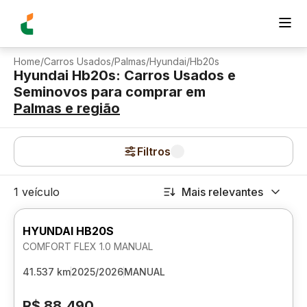
Home
/
Carros Usados
/
Palmas
/
Hyundai
/
Hb20s
Hyundai Hb20s: Carros Usados e
Seminovos para comprar
em
Palmas
e região
Filtros
1 veículo
Mais relevantes
HYUNDAI HB20S
COMFORT FLEX 1.0 MANUAL
41.537 km
2025/2026
MANUAL
R$ 88.490