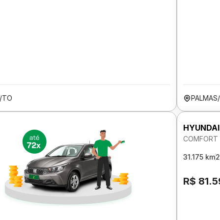
/TO
PALMAS
HYUNDAI
COMFORT P
31.175 km
2
R$ 81.