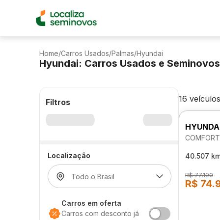
Home
/
Carros Usados
/
Palmas
/
Hyundai
Hyundai: Carros Usados e Seminovos
16 veículo
Filtros
HYUNDA
COMFORT 
Localização
40.507 k
R$ 77.190
R$ 74.
Carros em oferta
Carros com desconto já