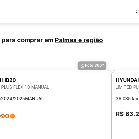
C
 para comprar
em
Palmas
e região
s
Foto 360º
I HB20
HYUNDAI
PLUS FLEX 1.0 MANUAL
LIMITED P
m
2024/2025
MANUAL
36.035 km
R$ 83.
990