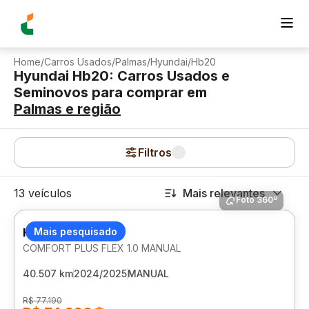
Home
/
Carros Usados
/
Palmas
/
Hyundai
/
Hb20
Hyundai Hb20: Carros Usados e
Seminovos para comprar
em
Palmas
e região
Filtros
13 veículos
Mais relevantes
Foto 360º
HYUNDAI HB20
Mais pesquisado
COMFORT PLUS FLEX 1.0 MANUAL
40.507 km
2024/2025
MANUAL
R$ 77.190