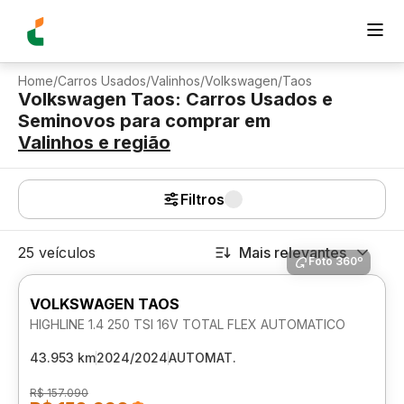
Home
/
Carros Usados
/
Valinhos
/
Volkswagen
/
Taos
Volkswagen Taos: Carros Usados e
Seminovos para comprar
em
Valinhos
e região
Filtros
25 veículos
Mais relevantes
Foto 360º
VOLKSWAGEN TAOS
HIGHLINE 1.4 250 TSI 16V TOTAL FLEX AUTOMATICO
43.953 km
2024/2024
AUTOMAT.
R$ 157.090